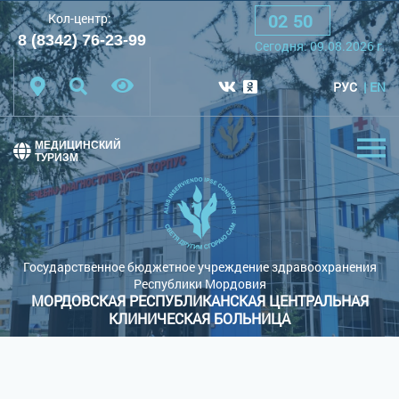
02
:
50
Кол-центр:
A
A
A
Шрифт:
8 (8342) 76-23-99
Cегодня:
09.08.2026
г.
Цветовая схема:
Белая схема
Черная схема
РУС
EN
Обычный сайт
МЕДИЦИНСКИЙ
ТУРИЗМ
Государственное бюджетное учреждение здравоохранения
Республики Мордовия
МОРДОВСКАЯ РЕСПУБЛИКАНСКАЯ ЦЕНТРАЛЬНАЯ
КЛИНИЧЕСКАЯ БОЛЬНИЦА