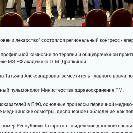
ловек и лекарство" состоялся региональный конгресс - впе
 профильной комиссии по терапии и общеврачебной практи
ике МЗ РФ академика О. М. Драпкиной.
а Татьяна Александровна- заместитель главного врача п
тный пульмонолог Министерства здравоохранения РМ.
казателей в ПФО, основные процессы первичной медико-
е медицинские осмотры, диспанерное наблюдение- как пов
пример Республики Татарстан - выделение дополнительных
тационаров третьего уровня над территориями, включен