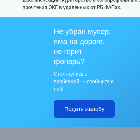
прочтения ЭКГ в удаленных от РБ ФАПах.
Не убран мусор,
яма на дороге,
не горит
фонарь?
Столкнулись с
проблемой — сообщите о
ней!
Подать жалобу