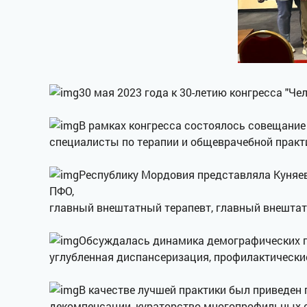
30 мая 2023 года к 30-летию конгресса "Че
В рамках конгресса состоялось совещание
специалисты по терапии и общеврачебной практ
Республику Мордовия представляла Куняев
ПФО,
главный внештатный терапевт, главный внешта
Обсуждалась динамика демографических по
углубленная диспансеризация, профилактически
В качестве лучшей практики был приведен 
декомпенсации, кураторство многопрофильных с