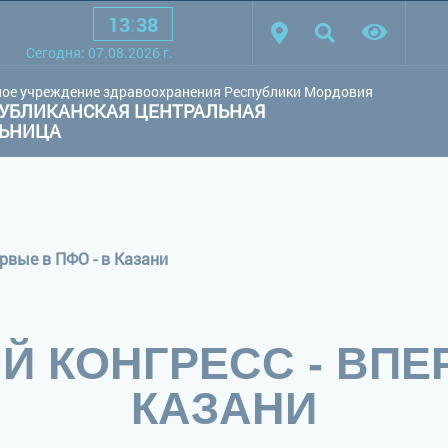
13
:
38
товая схема:
Белая схема
Черная схема
Обычный сай
Сегодня:
07.08.2026
г.
ое учреждение здравоохранения Республики Мордовия
УБЛИКАНСКАЯ ЦЕНТРАЛЬНАЯ
ЛЬНИЦА
рвые в ПФО - в Казани
 КОНГРЕСС - ВПЕР
КАЗАНИ