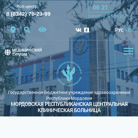
06
:
21
Кол-центр:
A
A
A
Шрифт:
8 (8342) 76-23-99
Сегодня:
07.08.2026
г.
Цветовая схема:
Белая схема
Черная схема
РУС
EN
Обычный сайт
МЕДИЦИНСКИЙ
ТУРИЗМ
Государственное бюджетное учреждение здравоохранения
Республики Мордовия
МОРДОВСКАЯ РЕСПУБЛИКАНСКАЯ ЦЕНТРАЛЬНАЯ
КЛИНИЧЕСКАЯ БОЛЬНИЦА