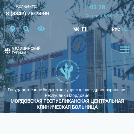
03
:
28
Кол-центр:
A
A
A
Шрифт:
8 (8342) 76-23-99
Сегодня:
08.08.2026
г.
Цветовая схема:
Белая схема
Черная схема
РУС
EN
Обычный сайт
МЕДИЦИНСКИЙ
ТУРИЗМ
Государственное бюджетное учреждение здравоохранения
Республики Мордовия
МОРДОВСКАЯ РЕСПУБЛИКАНСКАЯ ЦЕНТРАЛЬНАЯ
КЛИНИЧЕСКАЯ БОЛЬНИЦА