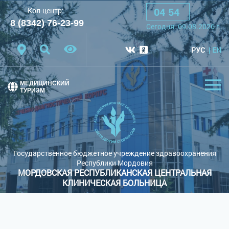
04
:
54
Кол-центр:
A
A
A
Шрифт:
8 (8342) 76-23-99
Cегодня:
09.08.2026
г.
Цветовая схема:
Белая схема
Черная схема
РУС
EN
Обычный сайт
МЕДИЦИНСКИЙ
ТУРИЗМ
Государственное бюджетное учреждение здравоохранения
Республики Мордовия
МОРДОВСКАЯ РЕСПУБЛИКАНСКАЯ ЦЕНТРАЛЬНАЯ
КЛИНИЧЕСКАЯ БОЛЬНИЦА