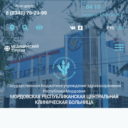
04
:
10
Кол-центр:
A
A
A
Шрифт:
8 (8342) 76-23-99
Cегодня:
10.08.2026
г.
Цветовая схема:
Белая схема
Черная схема
РУС
EN
Обычный сайт
МЕДИЦИНСКИЙ
ТУРИЗМ
Государственное бюджетное учреждение здравоохранения
Республики Мордовия
МОРДОВСКАЯ РЕСПУБЛИКАНСКАЯ ЦЕНТРАЛЬНАЯ
КЛИНИЧЕСКАЯ БОЛЬНИЦА