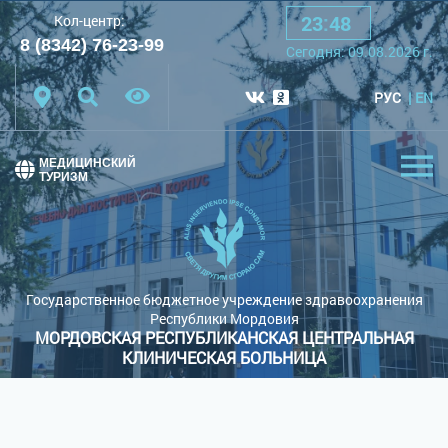
23
:
48
Кол-центр:
A
A
A
Шрифт:
8 (8342) 76-23-99
Сегодня:
09.08.2026
г.
Цветовая схема:
Белая схема
Черная схема
РУС
EN
Обычный сайт
МЕДИЦИНСКИЙ
ТУРИЗМ
Государственное бюджетное учреждение здравоохранения
Республики Мордовия
МОРДОВСКАЯ РЕСПУБЛИКАНСКАЯ ЦЕНТРАЛЬНАЯ
КЛИНИЧЕСКАЯ БОЛЬНИЦА