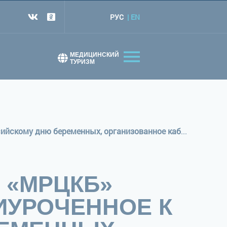
РУС
EN
т
МЕДИЦИНСКИЙ
ТУРИЗМ
10 апреля на базе ГБУЗ РМ «МРЦКБ» состоялось мероприятие, приуроченное к Всероссийскому дню беременных, организованное кабинетом «Кризисного центра»
М «МРЦКБ»
ИУРОЧЕННОЕ К