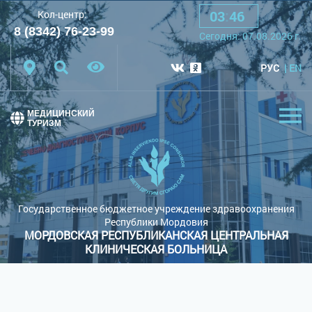
03
:
46
Кол-центр:
A
A
A
Шрифт:
8 (8342) 76-23-99
Cегодня:
07.08.2026
г.
Цветовая схема:
Белая схема
Черная схема
РУС
EN
Обычный сайт
МЕДИЦИНСКИЙ
ТУРИЗМ
Государственное бюджетное учреждение здравоохранения
Республики Мордовия
МОРДОВСКАЯ РЕСПУБЛИКАНСКАЯ ЦЕНТРАЛЬНАЯ
КЛИНИЧЕСКАЯ БОЛЬНИЦА