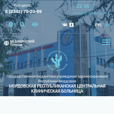
22
:
05
Кол-центр:
A
A
A
Шрифт:
8 (8342) 76-23-99
Cегодня:
09.08.2026
г.
Цветовая схема:
Белая схема
Черная схема
РУС
EN
Обычный сайт
МЕДИЦИНСКИЙ
ТУРИЗМ
Государственное бюджетное учреждение здравоохранения
Республики Мордовия
МОРДОВСКАЯ РЕСПУБЛИКАНСКАЯ ЦЕНТРАЛЬНАЯ
КЛИНИЧЕСКАЯ БОЛЬНИЦА