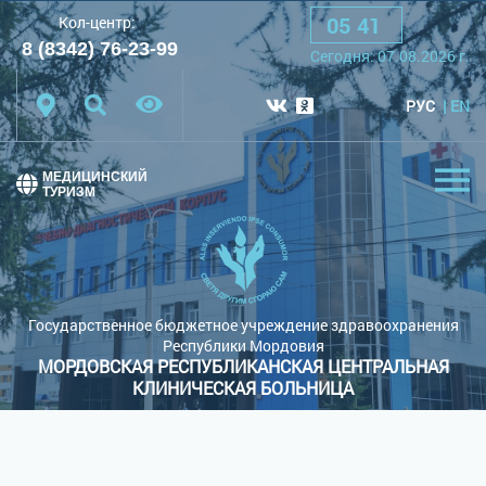
05
:
41
Кол-центр:
A
A
A
Шрифт:
8 (8342) 76-23-99
Сегодня:
07.08.2026
г.
Цветовая схема:
Белая схема
Черная схема
РУС
EN
Обычный сайт
МЕДИЦИНСКИЙ
ТУРИЗМ
Государственное бюджетное учреждение здравоохранения
Республики Мордовия
МОРДОВСКАЯ РЕСПУБЛИКАНСКАЯ ЦЕНТРАЛЬНАЯ
КЛИНИЧЕСКАЯ БОЛЬНИЦА