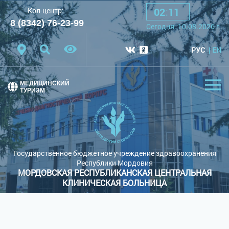
02
:
11
Кол-центр:
A
A
A
Шрифт:
8 (8342) 76-23-99
Cегодня:
10.08.2026
г.
Цветовая схема:
Белая схема
Черная схема
РУС
EN
Обычный сайт
МЕДИЦИНСКИЙ
ТУРИЗМ
Государственное бюджетное учреждение здравоохранения
Республики Мордовия
МОРДОВСКАЯ РЕСПУБЛИКАНСКАЯ ЦЕНТРАЛЬНАЯ
КЛИНИЧЕСКАЯ БОЛЬНИЦА