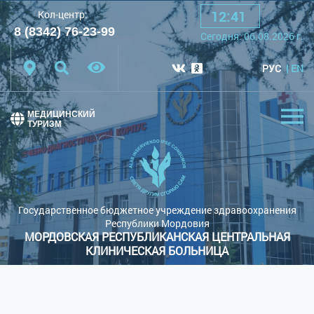
12
:
41
Кол-центр:
A
A
A
Шрифт:
8 (8342) 76-23-99
Cегодня:
06.08.2026
г.
Цветовая схема:
Белая схема
Черная схема
РУС
EN
Обычный сайт
МЕДИЦИНСКИЙ
ТУРИЗМ
Государственное бюджетное учреждение здравоохранения
Республики Мордовия
МОРДОВСКАЯ РЕСПУБЛИКАНСКАЯ ЦЕНТРАЛЬНАЯ
КЛИНИЧЕСКАЯ БОЛЬНИЦА