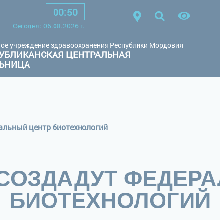
00
:
50
товая схема:
Белая схема
Черная схема
Обычный сай
Cегодня:
06.08.2026
г.
ое учреждение здравоохранения Республики Мордовия
УБЛИКАНСКАЯ ЦЕНТРАЛЬНАЯ
ЛЬНИЦА
альный центр биотехнологий
СОЗДАДУТ ФЕДЕР
БИОТЕХНОЛОГИЙ