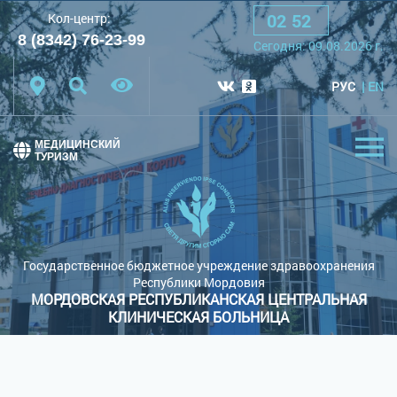
02
:
52
Кол-центр:
A
A
A
Шрифт:
8 (8342) 76-23-99
Сегодня:
09.08.2026
г.
Цветовая схема:
Белая схема
Черная схема
РУС
EN
Обычный сайт
МЕДИЦИНСКИЙ
ТУРИЗМ
Государственное бюджетное учреждение здравоохранения
Республики Мордовия
МОРДОВСКАЯ РЕСПУБЛИКАНСКАЯ ЦЕНТРАЛЬНАЯ
КЛИНИЧЕСКАЯ БОЛЬНИЦА