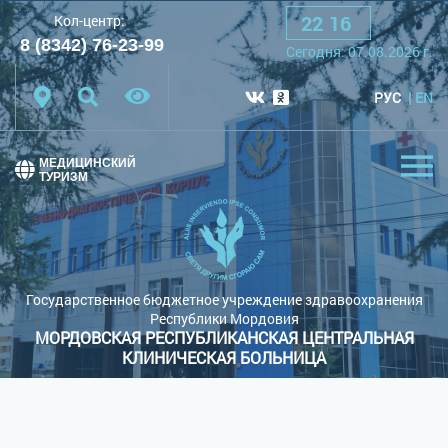
22
:
16
Кол-центр:
A
A
A
Шрифт:
8 (8342) 76-23-99
Сегодня:
07.08.2026
г.
Цветовая схема:
Белая схема
Черная схема
РУС
EN
Обычный сайт
МЕДИЦИНСКИЙ
ТУРИЗМ
Государственное бюджетное учреждение здравоохранения
Республики Мордовия
МОРДОВСКАЯ РЕСПУБЛИКАНСКАЯ ЦЕНТРАЛЬНАЯ
КЛИНИЧЕСКАЯ БОЛЬНИЦА