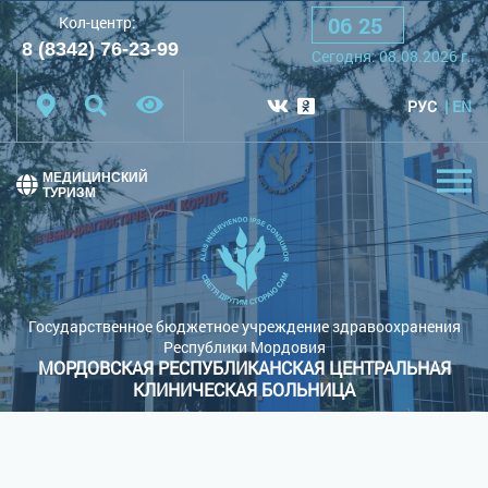
06
:
25
Кол-центр:
A
A
A
Шрифт:
8 (8342) 76-23-99
Сегодня:
08.08.2026
г.
Цветовая схема:
Белая схема
Черная схема
РУС
EN
Обычный сайт
МЕДИЦИНСКИЙ
ТУРИЗМ
Государственное бюджетное учреждение здравоохранения
Республики Мордовия
МОРДОВСКАЯ РЕСПУБЛИКАНСКАЯ ЦЕНТРАЛЬНАЯ
КЛИНИЧЕСКАЯ БОЛЬНИЦА