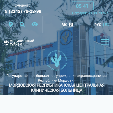
05
:
41
Кол-центр:
A
A
A
Шрифт:
8 (8342) 76-23-99
Cегодня:
08.08.2026
г.
Цветовая схема:
Белая схема
Черная схема
РУС
EN
Обычный сайт
МЕДИЦИНСКИЙ
ТУРИЗМ
Государственное бюджетное учреждение здравоохранения
Республики Мордовия
МОРДОВСКАЯ РЕСПУБЛИКАНСКАЯ ЦЕНТРАЛЬНАЯ
КЛИНИЧЕСКАЯ БОЛЬНИЦА