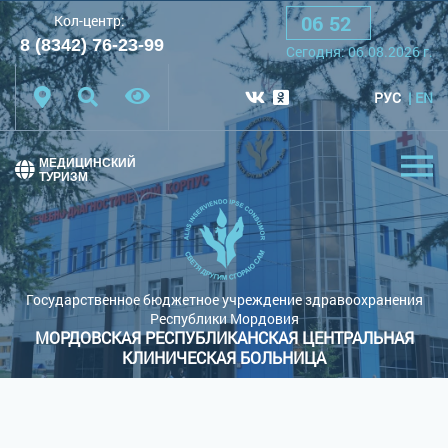
06
:
52
Кол-центр:
A
A
A
Шрифт:
8 (8342) 76-23-99
Cегодня:
06.08.2026
г.
Цветовая схема:
Белая схема
Черная схема
РУС
EN
Обычный сайт
МЕДИЦИНСКИЙ
ТУРИЗМ
Государственное бюджетное учреждение здравоохранения
Республики Мордовия
МОРДОВСКАЯ РЕСПУБЛИКАНСКАЯ ЦЕНТРАЛЬНАЯ
КЛИНИЧЕСКАЯ БОЛЬНИЦА