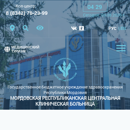
04
:
29
Кол-центр:
A
A
A
Шрифт:
8 (8342) 76-23-99
Cегодня:
09.08.2026
г.
Цветовая схема:
Белая схема
Черная схема
РУС
EN
Обычный сайт
МЕДИЦИНСКИЙ
ТУРИЗМ
Государственное бюджетное учреждение здравоохранения
Республики Мордовия
МОРДОВСКАЯ РЕСПУБЛИКАНСКАЯ ЦЕНТРАЛЬНАЯ
КЛИНИЧЕСКАЯ БОЛЬНИЦА