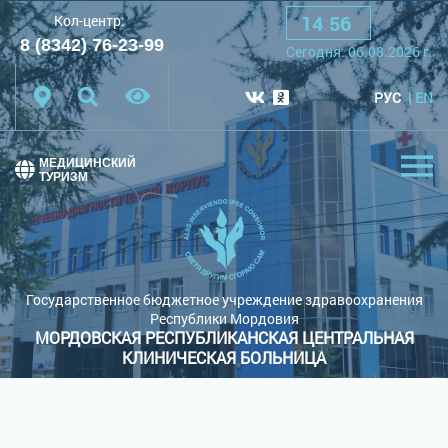
14
:
56
Кол-центр:
A
A
A
Шрифт:
8 (8342) 76-23-99
Сегодня:
06.08.2026
г.
Цветовая схема:
Белая схема
Черная схема
РУС
EN
Обычный сайт
МЕДИЦИНСКИЙ
ТУРИЗМ
Государственное бюджетное учреждение здравоохранения
Республики Мордовия
МОРДОВСКАЯ РЕСПУБЛИКАНСКАЯ ЦЕНТРАЛЬНАЯ
КЛИНИЧЕСКАЯ БОЛЬНИЦА