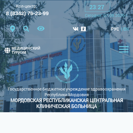
23
:
27
Кол-центр:
A
A
A
Шрифт:
8 (8342) 76-23-99
Сегодня:
07.08.2026
г.
Цветовая схема:
Белая схема
Черная схема
РУС
EN
Обычный сайт
МЕДИЦИНСКИЙ
ТУРИЗМ
Государственное бюджетное учреждение здравоохранения
Республики Мордовия
МОРДОВСКАЯ РЕСПУБЛИКАНСКАЯ ЦЕНТРАЛЬНАЯ
КЛИНИЧЕСКАЯ БОЛЬНИЦА