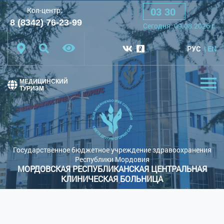
03
:
30
Кол-центр:
A
A
A
Шрифт:
8 (8342) 76-23-99
Cегодня:
09.08.2026
г.
Цветовая схема:
Белая схема
Черная схема
РУС
EN
Обычный сайт
МЕДИЦИНСКИЙ
ТУРИЗМ
Государственное бюджетное учреждение здравоохранения
Республики Мордовия
МОРДОВСКАЯ РЕСПУБЛИКАНСКАЯ ЦЕНТРАЛЬНАЯ
КЛИНИЧЕСКАЯ БОЛЬНИЦА