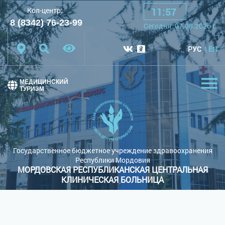
11
:
57
Кол-центр:
A
A
A
Шрифт:
8 (8342) 76-23-99
Cегодня:
07.08.2026
г.
Цветовая схема:
Белая схема
Черная схема
РУС
EN
Обычный сайт
МЕДИЦИНСКИЙ
ТУРИЗМ
Государственное бюджетное учреждение здравоохранения
Республики Мордовия
МОРДОВСКАЯ РЕСПУБЛИКАНСКАЯ ЦЕНТРАЛЬНАЯ
КЛИНИЧЕСКАЯ БОЛЬНИЦА