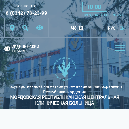
10
:
08
Кол-центр:
A
A
A
Шрифт:
8 (8342) 76-23-99
Cегодня:
10.08.2026
г.
Цветовая схема:
Белая схема
Черная схема
РУС
EN
Обычный сайт
МЕДИЦИНСКИЙ
ТУРИЗМ
Государственное бюджетное учреждение здравоохранения
Республики Мордовия
МОРДОВСКАЯ РЕСПУБЛИКАНСКАЯ ЦЕНТРАЛЬНАЯ
КЛИНИЧЕСКАЯ БОЛЬНИЦА