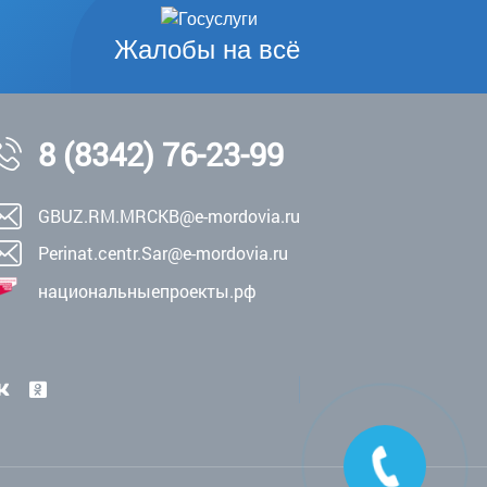
Жалобы на всё
8 (8342) 76-23-99
GBUZ.RM.MRCKB@e-mordovia.ru
Perinat.centr.Sar@e-mordovia.ru
национальныепроекты.рф