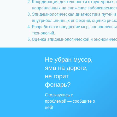
Координация деятельности структурных п
направленных на снижение заболеваемост
Эпидемиологическая диагностика путей и
внутрибольничных инфекций, оценка риск
Разработка и внедрение мер, направленн
технологий.
Оценка эпидемиологической и экономиче
Не убран мусор,
яма на дороге,
не горит
фонарь?
Столкнулись с
проблемой — сообщите о
ней!