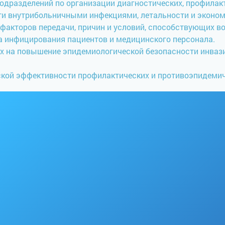
одразделений по организации диагностических, профилак
и внутрибольничными инфекциями, летальности и эконом
 факторов передачи, причин и условий, способствующих 
а инфицирования пациентов и медицинского персонала.
ых на повышение эпидемиологической безопасности инва
ской эффективности профилактических и противоэпидемич