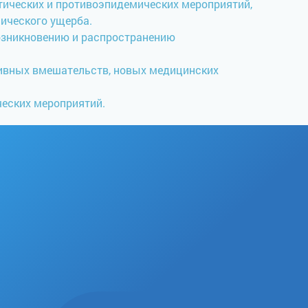
тических и противоэпидемических мероприятий,
ического ущерба.
возникновению и распространению
зивных вмешательств, новых медицинских
еских мероприятий.