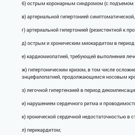
б) острым коронарным синдромом (с подъемом и
в) артериальной гипертонией симптоматической,
г) артериальной гипертонией (резистентной к пр
д) острым и хроническим миокардитом в период
е) кардиомиопатией, требующей выполнения леч
ж) гипертоническим кризом, в том числе ослож
энцефалопатией, продолжающимся носовым кро
з) легочной гипертензией в период декомпенсац
и) нарушением сердечного ритма и проводимост
к) хронической сердечной недостаточностью в 
л) перикардитом;