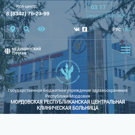
03
:
17
Кол-центр:
A
A
A
Шрифт:
8 (8342) 76-23-99
Cегодня:
09.08.2026
г.
Цветовая схема:
Белая схема
Черная схема
РУС
EN
Обычный сайт
МЕДИЦИНСКИЙ
ТУРИЗМ
Государственное бюджетное учреждение здравоохранения
Республики Мордовия
МОРДОВСКАЯ РЕСПУБЛИКАНСКАЯ ЦЕНТРАЛЬНАЯ
КЛИНИЧЕСКАЯ БОЛЬНИЦА