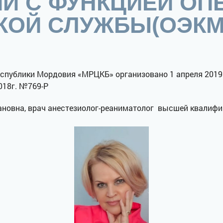
И С ФУНКЦИЕЙ ОП
КОЙ СЛУЖБЫ(ОЭК
публики Мордовия «МРЦКБ» организовано 1 апреля 2019 
018г. №769-Р
новна, врач анестезиолог-реаниматолог высшей квалифи