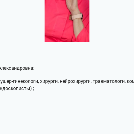
Александровна;
кушер-гинекологи, хирурги, нейрохирурги, травматологи, к
ндоскописты) ;