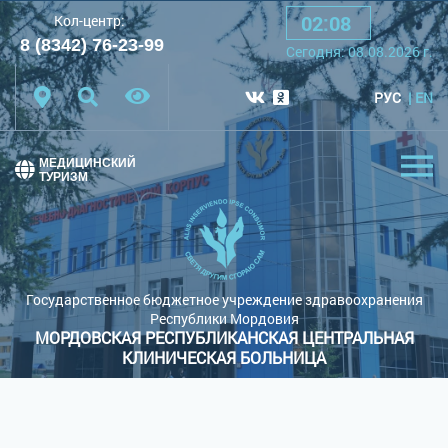
02
:
08
Кол-центр:
A
A
A
Шрифт:
8 (8342) 76-23-99
Cегодня:
08.08.2026
г.
Цветовая схема:
Белая схема
Черная схема
РУС
EN
Обычный сайт
МЕДИЦИНСКИЙ
ТУРИЗМ
Государственное бюджетное учреждение здравоохранения
Республики Мордовия
МОРДОВСКАЯ РЕСПУБЛИКАНСКАЯ ЦЕНТРАЛЬНАЯ
КЛИНИЧЕСКАЯ БОЛЬНИЦА