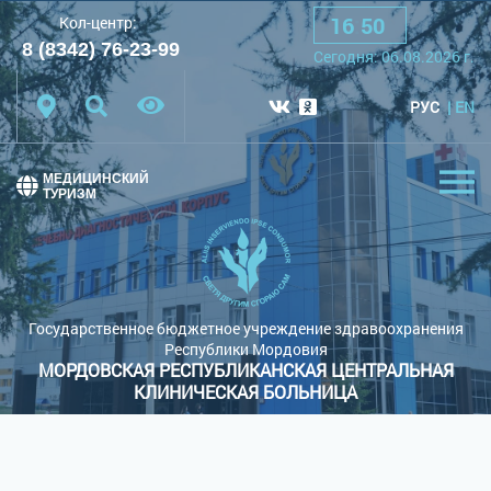
16
:
50
Кол-центр:
A
A
A
Шрифт:
8 (8342) 76-23-99
Cегодня:
06.08.2026
г.
Цветовая схема:
Белая схема
Черная схема
РУС
EN
Обычный сайт
МЕДИЦИНСКИЙ
ТУРИЗМ
Государственное бюджетное учреждение здравоохранения
Республики Мордовия
МОРДОВСКАЯ РЕСПУБЛИКАНСКАЯ ЦЕНТРАЛЬНАЯ
КЛИНИЧЕСКАЯ БОЛЬНИЦА