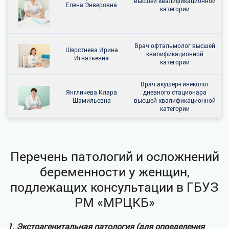
высшей квалификационной
Елена Энверовна
категории
Врач офтальмолог высшей
Шерстнева Ирина
квалификационной
Игнатьевна
категории
Врач акушер-гинеколог
Янгличева Клара
дневного стационара
Шамильевна
высшей квалификационной
категории
Перечень патологий и осложнений
беременности у женщин,
подлежащих консультации в ГБУЗ
РМ «МРЦКБ»
1. Экстрагенитальная патология (для определения