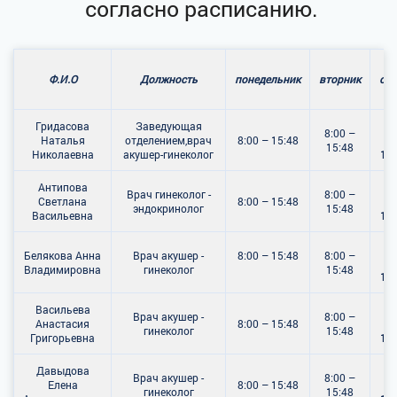
согласно расписанию.
Ф.И.О
Должность
понедельник
вторник
сре
Гридасова
Заведующая
8:
8:00 –
Наталья
отделением,врач
8:00 – 15:48
15:48
Николаевна
акушер-гинеколог
15:
Антипова
8:
Врач гинеколог -
8:00 –
Светлана
8:00 – 15:48
эндокринолог
15:48
Васильевна
15:
8:
Белякова Анна
Врач акушер -
8:00 – 15:48
8:00 –
Владимировна
гинеколог
15:48
15:
Васильева
8:
Врач акушер -
8:00 –
Анастасия
8:00 – 15:48
гинеколог
15:48
Григорьевна
15:
Давыдова
8:
Врач акушер -
8:00 –
Елена
8:00 – 15:48
гинеколог
15:48