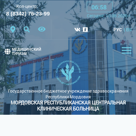
06
:
58
Кол-центр:
A
A
A
Шрифт:
8 (8342) 76-23-99
Cегодня:
10.08.2026
г.
Цветовая схема:
Белая схема
Черная схема
РУС
EN
Обычный сайт
МЕДИЦИНСКИЙ
ТУРИЗМ
Государственное бюджетное учреждение здравоохранения
Республики Мордовия
МОРДОВСКАЯ РЕСПУБЛИКАНСКАЯ ЦЕНТРАЛЬНАЯ
КЛИНИЧЕСКАЯ БОЛЬНИЦА