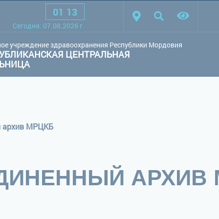
01
:
13
товая схема:
Белая схема
Черная схема
Обычный сай
Cегодня:
07.08.2026
г.
ое учреждение здравоохранения Республики Мордовия
УБЛИКАНСКАЯ ЦЕНТРАЛЬНАЯ
ЛЬНИЦА
 архив МРЦКБ
ДИНЕННЫЙ АРХИВ 