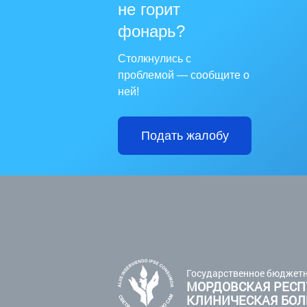
не горит
фонарь?
Столкнулись с
проблемой — сообщите о
ней!
Подать жалобу
Государственное бюджетн
МОРДОВСКАЯ РЕСП
КЛИНИЧЕСКАЯ БО