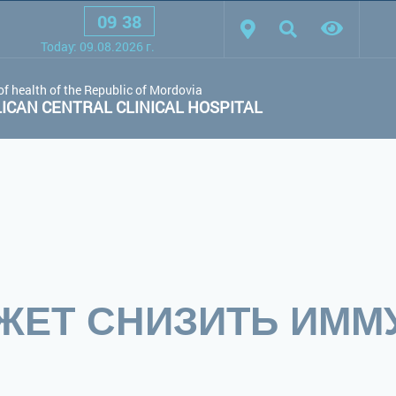
09
:
38
scheme:
White scheme
Black scheme
Regular site
Today:
09.08.2026
г.
of health of the Republic of Mordovia
CAN CENTRAL CLINICAL HOSPITAL
ЖЕТ СНИЗИТЬ ИММ