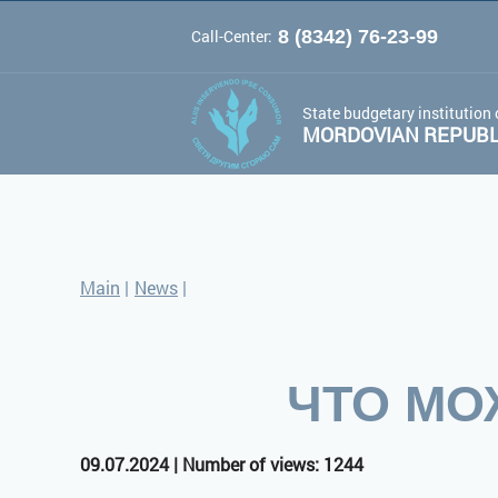
Call-Center:
8 (8342) 76-23-99
A
A
Color 
Font:
A
State budgetary institution 
MORDOVIAN REPUBLI
Main
|
News
|
ЧТО МО
09.07.2024 | Number of views: 1244