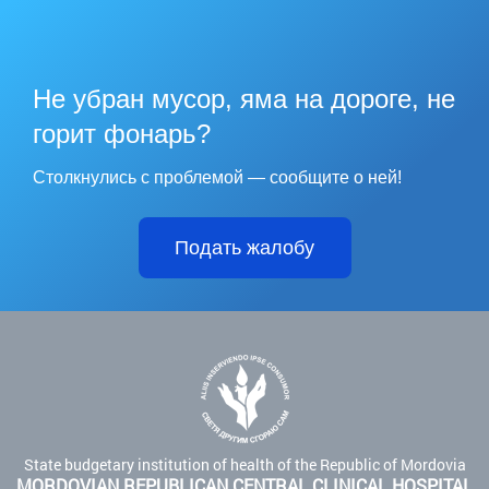
Не убран мусор, яма на дороге, не
горит фонарь?
Столкнулись с проблемой — сообщите о ней!
Подать жалобу
State budgetary institution of health of the Republic of Mordovia
MORDOVIAN REPUBLICAN CENTRAL CLINICAL HOSPITAL