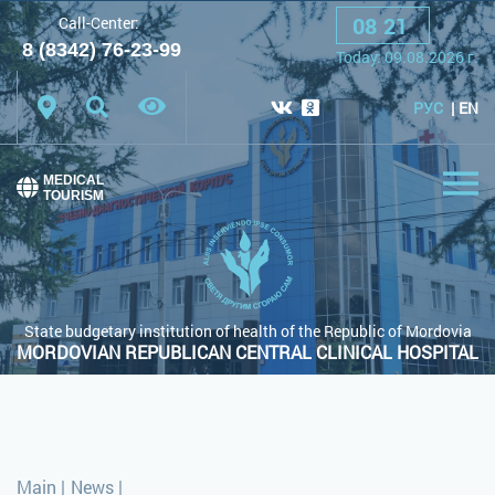
08
:
21
Call-Center:
A
A
A
Font:
8 (8342) 76-23-99
Today:
09.08.2026
г.
Color scheme:
White scheme
Black scheme
РУС
EN
Regular site
MEDICAL
TOURISM
State budgetary institution of health of the Republic of Mordovia
MORDOVIAN REPUBLICAN CENTRAL CLINICAL HOSPITAL
Main
|
News
|