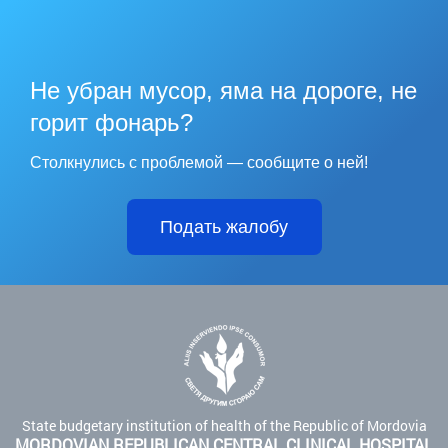
Не убран мусор, яма на дороге, не
горит фонарь?
Столкнулись с проблемой — сообщите о ней!
Подать жалобу
State budgetary institution of health of the Republic of Mordovia
MORDOVIAN REPUBLICAN CENTRAL CLINICAL HOSPITAL