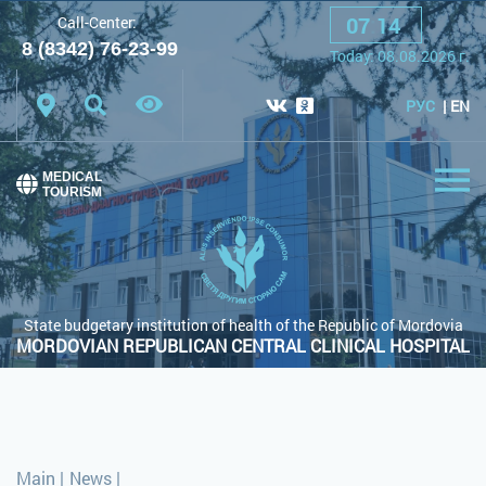
07
:
14
Call-Center:
A
A
A
Font:
8 (8342) 76-23-99
Today:
08.08.2026
г.
Color scheme:
White scheme
Black scheme
РУС
EN
Regular site
MEDICAL
TOURISM
State budgetary institution of health of the Republic of Mordovia
MORDOVIAN REPUBLICAN CENTRAL CLINICAL HOSPITAL
Main
|
News
|