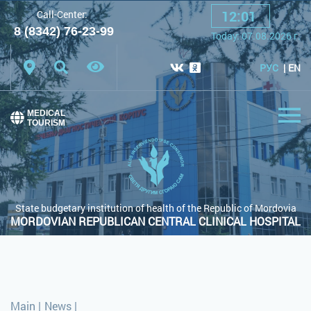
12
:
01
Call-Center:
A
A
A
Font:
8 (8342) 76-23-99
Today:
07.08.2026
г.
Color scheme:
White scheme
Black scheme
РУС
EN
Regular site
MEDICAL
TOURISM
State budgetary institution of health of the Republic of Mordovia
MORDOVIAN REPUBLICAN CENTRAL CLINICAL HOSPITAL
Main
|
News
|