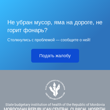
Не убран мусор, яма на дороге, не
горит фонарь?
Столкнулись с проблемой — сообщите о ней!
Подать жалобу
State budgetary institution of health of the Republic of Mordovia
MORDOVIAN REPUBLICAN CENTRAL CLINICAL HOSPITAL