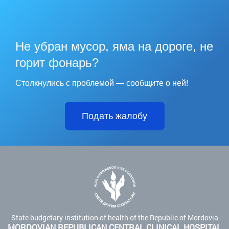
Не убран мусор, яма на дороге, не
горит фонарь?
Столкнулись с проблемой — сообщите о ней!
Подать жалобу
State budgetary institution of health of the Republic of Mordovia
MORDOVIAN REPUBLICAN CENTRAL CLINICAL HOSPITAL