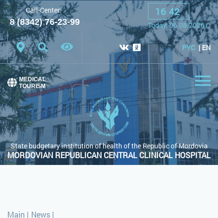
16
:
42
Call-Center:
A
A
A
Font:
8 (8342) 76-23-99
Today:
06.08.2026
г.
Color scheme:
White scheme
Black scheme
РУС
EN
Regular site
MEDICAL
TOURISM
State budgetary institution of health of the Republic of Mordovia
MORDOVIAN REPUBLICAN CENTRAL CLINICAL HOSPITAL
Main
|
News
|