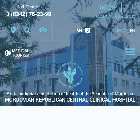
06
:
28
Call-Center:
A
A
A
Font:
8 (8342) 76-23-99
Today:
06.08.2026
г.
Color scheme:
White scheme
Black scheme
РУС
EN
Regular site
MEDICAL
TOURISM
State budgetary institution of health of the Republic of Mordovia
MORDOVIAN REPUBLICAN CENTRAL CLINICAL HOSPITAL