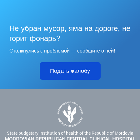
Не убран мусор, яма на дороге, не
горит фонарь?
Столкнулись с проблемой — сообщите о ней!
Подать жалобу
State budgetary institution of health of the Republic of Mordovia
MORDOVIAN REPUBLICAN CENTRAL CLINICAL HOSPITAL