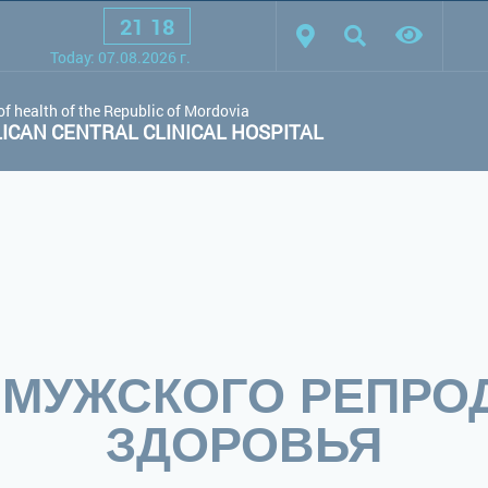
21
:
18
scheme:
White scheme
Black scheme
Regular site
Today:
07.08.2026
г.
of health of the Republic of Mordovia
CAN CENTRAL CLINICAL HOSPITAL
 МУЖСКОГО РЕПРО
ЗДОРОВЬЯ