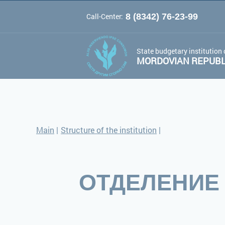
Call-Center:
8 (8342) 76-23-99
A
A
Color 
Font:
A
State budgetary institution 
MORDOVIAN REPUBLI
Main
|
Structure of the institution
|
ОТДЕЛЕНИЕ